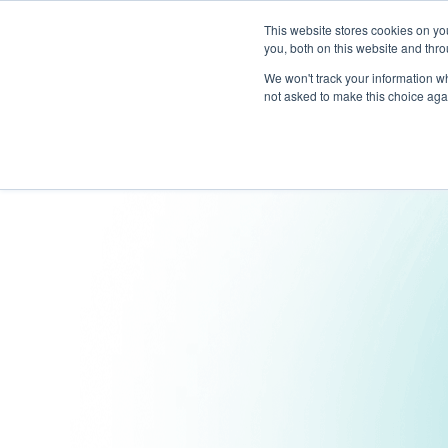
AltaPay rejoint Mark
This website stores cookies on y
you, both on this website and thr
We won't track your information whe
not asked to make this choice aga
Des Solutions
Tarification
Déve