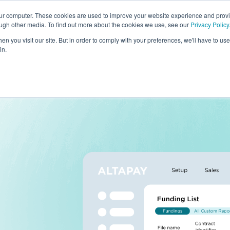
et Pay pour renforcer sa présence en Europe. En savoir plus s
our computer. These cookies are used to improve your website experience and prov
ough other media. To find out more about the cookies we use, see our
Privacy Policy
n you visit our site. But in order to comply with your preferences, we'll have to use 
in.
INSCRIVEZ-V
loppeurs
À Propos De Nous