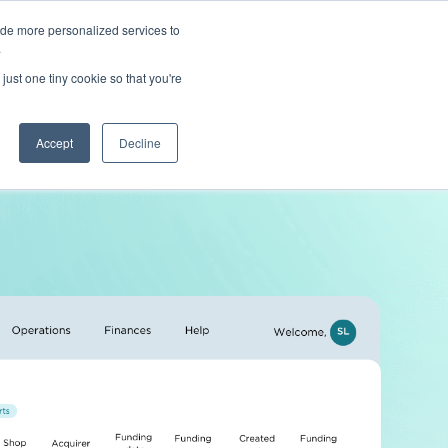
market-pay.com
ur
.
ide more personalized services to
.
just one tiny cookie so that you're
OUS
FR
Contactez le service des ventes


Accept
Decline