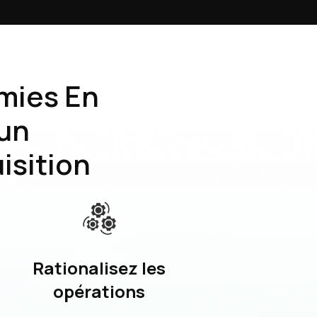
mies En
un
isition
Rationalisez les
opérations